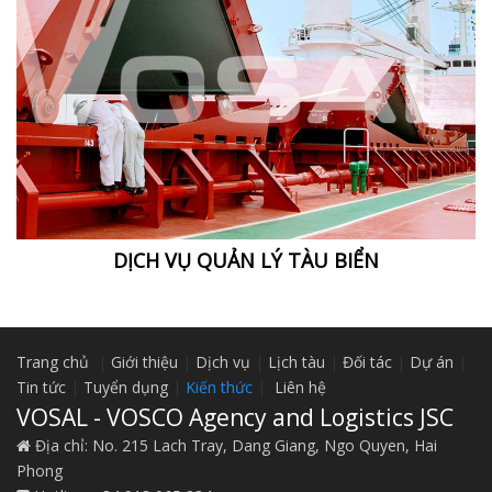
DỊCH VỤ QUẢN LÝ TÀU BIỂN
Trang chủ
|
Giới thiệu
|
Dịch vụ
|
Lịch tàu
|
Đối tác
|
Dự án
|
Tin tức
|
Tuyển dụng
|
Kiến thức
|
Liên hệ
VOSAL - VOSCO Agency and Logistics JSC
Địa chỉ:
No. 215 Lach Tray, Dang Giang, Ngo Quyen, Hai
Phong