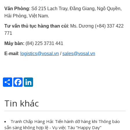
Văn Phòng
: Số 215 Lạch Tray, Đằng Giang, Ngô Quyền,
Hải Phòng, Việt Nam.
Tư vấn thủ tục hàng than củi
: Ms. Dương (+84) 337 422
771
Máy bàn:
(84) 225 3731 441
E-mail
:
logistics@vosal.vn
/
sales@vosal.vn
Share
Facebook
LinkedIn
Tin khác
Tranh Chấp Hàng Hải: Tiến hành dỡ hàng khi Thông báo
sẵn sàng không hợp lệ - Vụ việc Tàu “Happy Day”