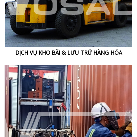
DỊCH VỤ KHO BÃI & LƯU TRỮ HÀNG HÓA