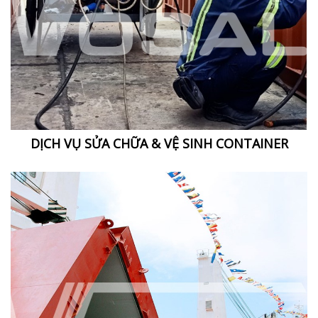
DỊCH VỤ SỬA CHỮA & VỆ SINH CONTAINER