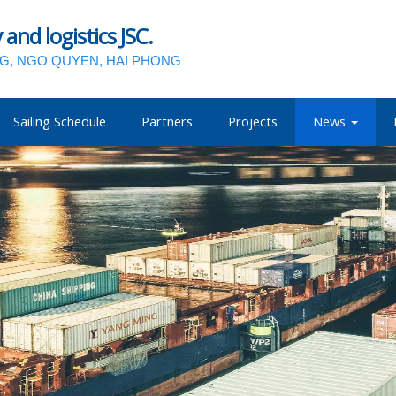
nd logistics JSC.
NG, NGO QUYEN, HAI PHONG
Sailing Schedule
Partners
Projects
News