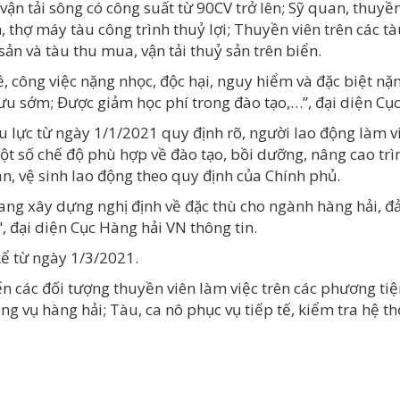
vận tải sông có công suất từ 90CV trở lên; Sỹ quan, thuyền
n, thợ máy tàu công trình thuỷ lợi; Thuyền viên trên các tà
ản và tàu thu mua, vận tải thuỷ sản trên biển.
 công việc nặng nhọc, độc hại, nguy hiểm và đặc biệt nặ
hưu sớm; Được giảm học phí trong đào tạo,…”, đại diện Cục
 lực từ ngày 1/1/2021 quy định rõ, người lao động làm vi
t số chế độ phù hợp về đào tạo, bồi dưỡng, nâng cao trìn
oàn, vệ sinh lao động theo quy định của Chính phủ.
ang xây dựng nghị định về đặc thù cho ngành hàng hải, đ
, đại diện Cục Hàng hải VN thông tin.
kể từ ngày 1/3/2021.
n các đối tượng thuyền viên làm việc trên các phương tiện
ng vụ hàng hải; Tàu, ca nô phục vụ tiếp tế, kiểm tra hệ 