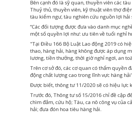
Bên cạnh đó là sỹ quan, thuyền viên các tàu 
Thuỷ thủ, thuyền viên, kỹ thuật viên thợ điệ
tàu kiểm ngư, tàu nghiên cứu nguồn lợi hải s
“Các đối tượng được đưa vào danh mục nghề,
một số quyền lợi như: ưu tiên về tuổi nghỉ 
"Tại Điều 166 Bộ Luật Lao động 2019 có hiệu
thao
, hàng hải, hàng không được áp dụng mộ
lương, tiền thưởng, thời giờ nghỉ ngơi, an t
Trên cơ sở đó, các cơ quan có thẩm quyền đ
động chất lượng cao trong lĩnh vực hàng hải"
Được biết, thông tư 11/2020 sẽ có hiệu lực 
Trước đó, Thông tư số 15/2016 chỉ đề cập đế
chìm đắm, cứu hộ; Tàu, ca nô công vụ của cả
hải; đưa đón hoa tiêu hàng hải.