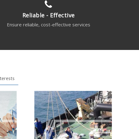
Reliable - Effective
Ensure reliable, cost-effective services
nterests