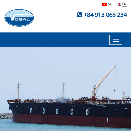
VI
|
EN
+84 913 065 234
Toggle
navigat