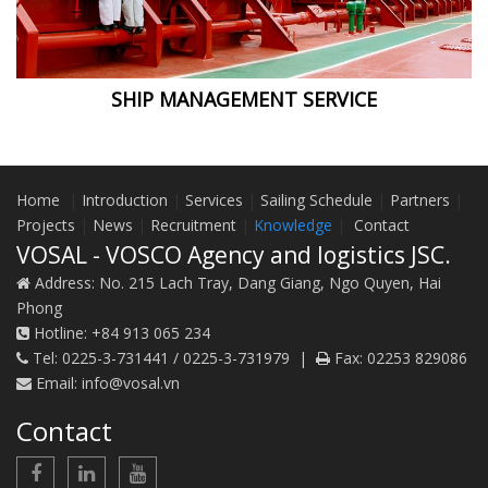
SHIP MANAGEMENT SERVICE
Home
|
Introduction
|
Services
|
Sailing Schedule
|
Partners
|
Projects
|
News
|
Recruitment
|
Knowledge
|
Contact
VOSAL - VOSCO Agency and logistics JSC.
Address:
No. 215 Lach Tray, Dang Giang, Ngo Quyen, Hai
Phong
Hotline:
+84 913 065 234
Tel:
0225-3-731441 / 0225-3-731979
|
Fax:
02253 829086
Email:
info@vosal.vn
Contact